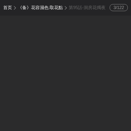
首页
《备》花容濕色:取花點
第95話-洞房花燭夜
3
/
122