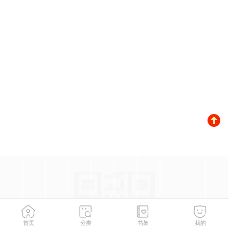
首页
分类
书架
我的
第8話-衣服脫光就不熱了
2
/
137