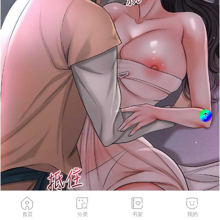
首页
分类
书架
我的
第11話-夫君…妾身對不起你…
2
/
145